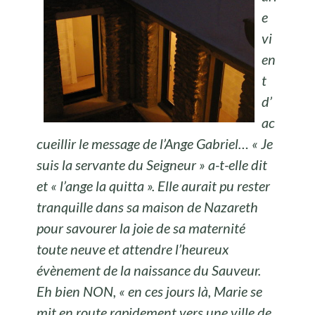
e
vi
en
t
d’
ac
cueillir le message de l’Ange Gabriel… « Je
suis la servante du Seigneur » a-t-elle dit
et « l’ange la quitta ». Elle aurait pu rester
tranquille dans sa maison de Nazareth
pour savourer la joie de sa maternité
toute neuve et attendre l’heureux
évènement de la naissance du Sauveur.
Eh bien NON, « en ces jours là, Marie se
mit en route rapidement vers une ville de